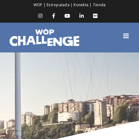
Saltar
WOP
|
Estropatada
|
Konekta
|
Tienda
al
contenido
Instagram
Facebook
YouTube
LinkedIn
Flickr