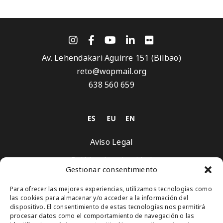
Av. Lehendakari Aguirre 151 (Bilbao)
reto@wopmail.org
638 560 659
Aviso Legal
Política de privacidad
Gestionar consentimiento
Política de Cookies
Para ofrecer las mejores experiencias, utilizamos tecnologías como
Suscríbete
las cookies para almacenar y/o acceder a la información del
dispositivo. El consentimiento de estas tecnologías nos permitirá
procesar datos como el comportamiento de navegación o las