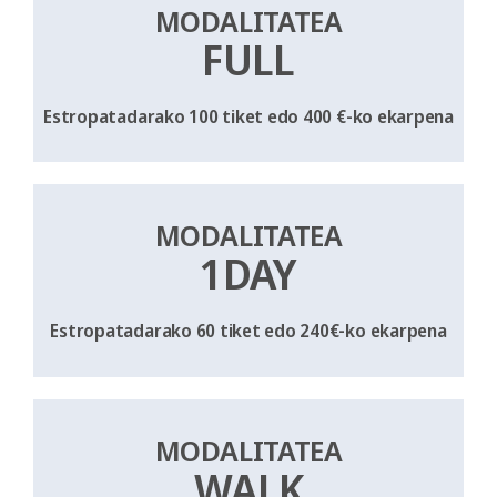
MODALITATEA
FULL
Estropatadarako 100 tiket
edo
400 €-ko ekarpena
MODALITATEA
1DAY
Estropatadarako 60 tiket
edo
240€-ko ekarpena
MODALITATEA
WALK