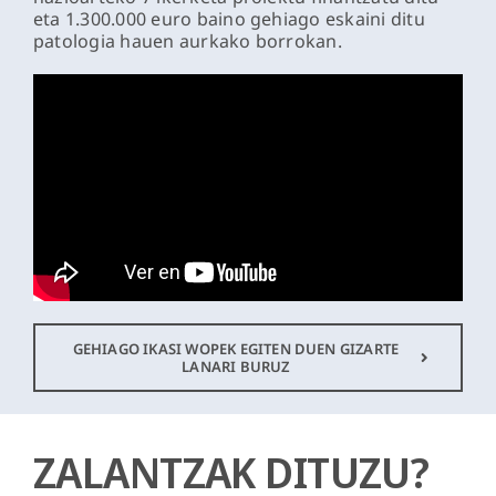
eta 1.300.000 euro baino gehiago eskaini ditu
patologia hauen aurkako borrokan.
GEHIAGO IKASI WOPEK EGITEN DUEN GIZARTE
LANARI BURUZ
ZALANTZAK DITUZU?