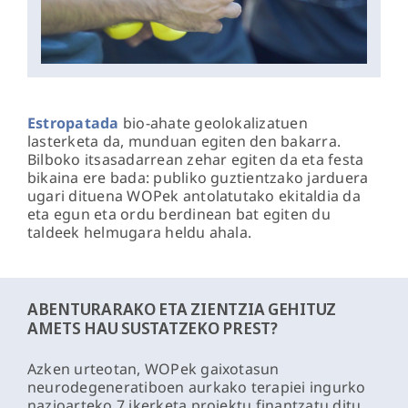
Estropatada
bio-ahate geolokalizatuen
lasterketa da, munduan egiten den bakarra.
Bilboko itsasadarrean zehar egiten da eta festa
bikaina ere bada: publiko guztientzako jarduera
ugari dituena WOPek antolatutako ekitaldia da
eta egun eta ordu berdinean bat egiten du
taldeek helmugara heldu ahala.
ABENTURARAKO ETA ZIENTZIA GEHITUZ
AMETS HAU SUSTATZEKO PREST?
Azken urteotan, WOPek gaixotasun
neurodegeneratiboen aurkako terapiei ingurko
nazioarteko 7 ikerketa proiektu finantzatu ditu