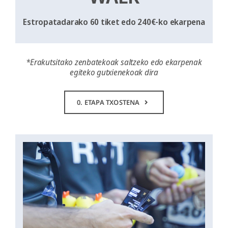
Estropatadarako 60 tiket
edo
240€-ko ekarpena
*Erakutsitako zenbatekoak saltzeko edo ekarpenak
egiteko gutxienekoak dira
0. ETAPA TXOSTENA