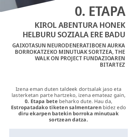
0. ETAPA
KIROL ABENTURA HONEK
HELBURU SOZIALA ERE BADU
GAIXOTASUN NEURODENERATIBOEN AURKA
BORROKATZEKO MINUTUAK SORTZEA, THE
WALK ON PROJECT FUNDAZIOAREN
BITARTEZ
Izena eman duten taldeek dortsalak jaso eta
lasterketan parte hartzeko, izena emateaz gain,
0. Etapa bete
beharko dute. Hau da,
Estropatadako tiketen salmentaren
bidez edo
diru ekarpen batekin borroka minutuak
sortzean datza.