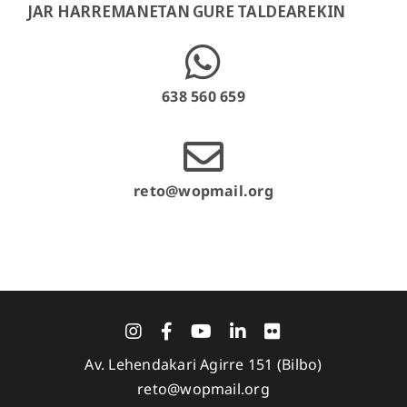
JAR HARREMANETAN GURE TALDEAREKIN
638 560 659
reto@wopmail.org
Av. Lehendakari Agirre 151 (Bilbo)
reto@wopmail.org