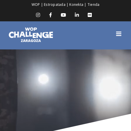
Saltar
WOP
|
Estropatada
|
Konekta
|
Tienda
al
contenido
Instagram
Facebook
YouTube
LinkedIn
Flickr