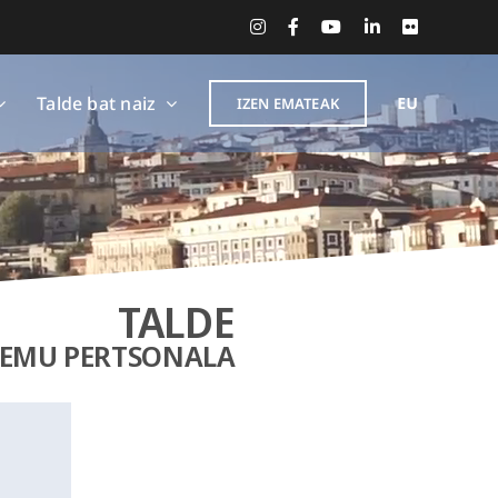
Instagram
Facebook
YouTube
LinkedIn
Flickr
Talde bat naiz
IZEN EMATEAK
TALDE
REMU PERTSONALA