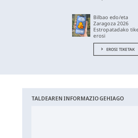
Bilbao edo/eta
Zaragoza 2026
Estropatadako tik
erosi
EROSI TIKETAK
TALDEAREN INFORMAZIO GEHIAGO