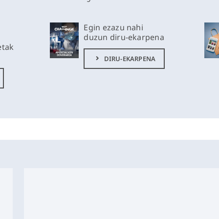
Egin ezazu nahi
duzun diru-ekarpena
etak
DIRU-EKARPENA