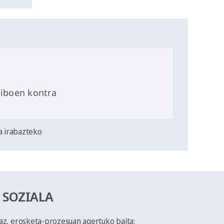
iboen kontra
a irabazteko
 SOZIALA
eaz, erosketa-prozesuan agertuko baita: