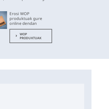
Erosi WOP
produktuak gure
online dendan
WOP
PRODUKTUAK