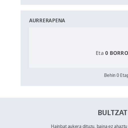
AURRERAPENA
Eta
0 BORR
Behin 0 Eta
BULTZAT
Hainbat aukera dituzu, baina ez ahazt