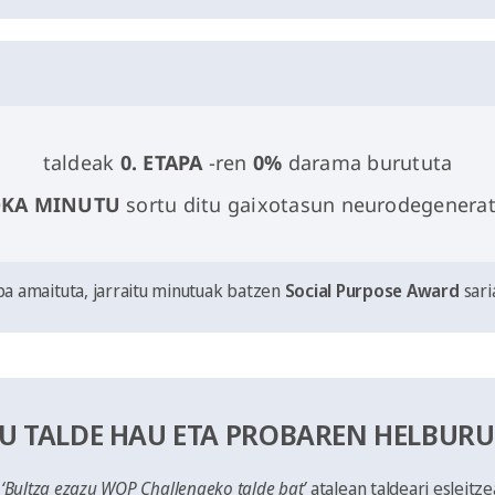
taldeak
0. ETAPA
-ren
0%
darama burututa
OKA MINUTU
sortu ditu gaixotasun neurodegenerat
pa amaituta, jarraitu minutuak batzen
Social Purpose Award
sari
U TALDE HAU ETA PROBAREN HELBURU
u
‘Bultza ezazu WOP Challengeko talde bat’
atalean taldeari esleitz